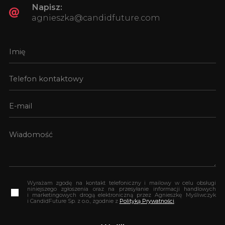
Napisz:
agnieszka@candidfuture.com
Wyrażam zgodę na kontakt telefoniczny i mailowy w celu obsługi
niniejszego zgłoszenia oraz na przesyłanie informacji handlowych
i marketingowych drogą elektroniczną przez Agnieszkę Myśliwczyk
i CandidFuture Sp. z o.o., zgodnie z
Polityką Prywatności
.